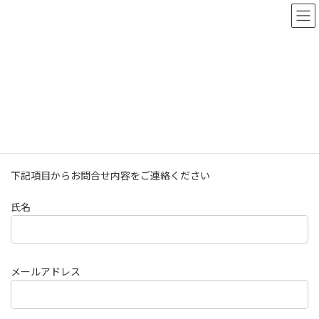
コ
ナ
ン
ビ
テ
ゲ
ン
ー
ツ
シ
へ
ョ
お問い合わせ
ス
ン
キ
に
ッ
移
プ
動
トップページ
お問い合わせ
下記項目からお問合せ内容をご連絡ください
氏名
メールアドレス