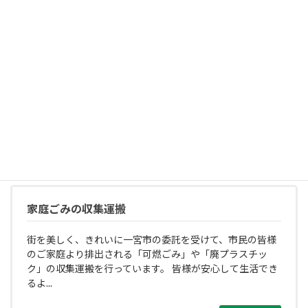
し尿の汲み取り
一宮市よりし尿収集運搬の委託を受けています。し尿の汲
み取りはカナックスにお任せください。仮設トイレの汲み
取り汲み取り式トイレの汲み取り対応エリア一宮市（尾西
地...
続きを読む
家庭ごみの収集運搬
街を美しく、きれいに一宮市の委託を受けて、市民の皆様
のご家庭より排出される「可燃ごみ」や「廃プラスチッ
ク」の収集運搬を行っています。 皆様が安心して生活でき
るよ...